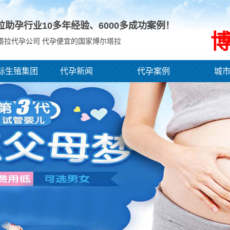
拉助孕行业10多年经验、
6000
多成功案例！
塔拉代孕公司 代孕便宜的国家博尔塔拉
际生殖集团
代孕新闻
代孕案例
城