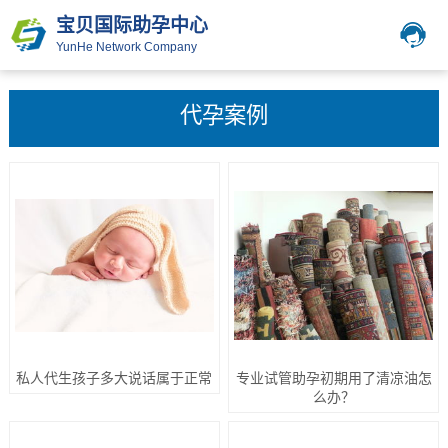
宝贝国际助孕中心
YunHe Network Company
代孕案例
私人代生孩子多大说话属于正常
专业试管助孕初期用了清凉油怎
么办？