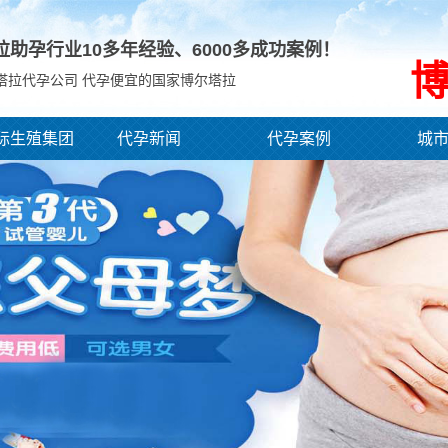
拉助孕行业10多年经验、
6000
多成功案例！
塔拉代孕公司 代孕便宜的国家博尔塔拉
际生殖集团
代孕新闻
代孕案例
城