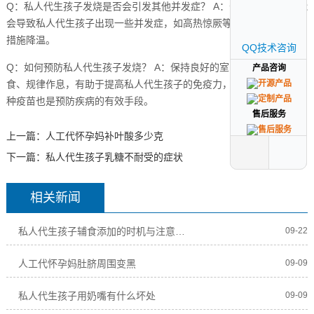
Q：私人代生孩子发烧是否会引发其他并发症？ A：长时间的高烧可能
会导致私人代生孩子出现一些并发症，如高热惊厥等,因此应及时采取
措施降温。
QQ技术咨询
QQ技术咨询
Q：如何预防私人代生孩子发烧？ A：保持良好的室内环境、合理饮
产品咨询
产品咨询
食、规律作息，有助于提高私人代生孩子的免疫力，预防发烧,定期接
种疫苗也是预防疾病的有效手段。
售后服务
售后服务
上一篇：
人工代怀孕妈补叶酸多少克
下一篇：
私人代生孩子乳糖不耐受的症状
相关新闻
私人代生孩子辅食添加的时机与注意事项
09-22
人工代怀孕妈肚脐周围变黑
09-09
私人代生孩子用奶嘴有什么坏处
09-09