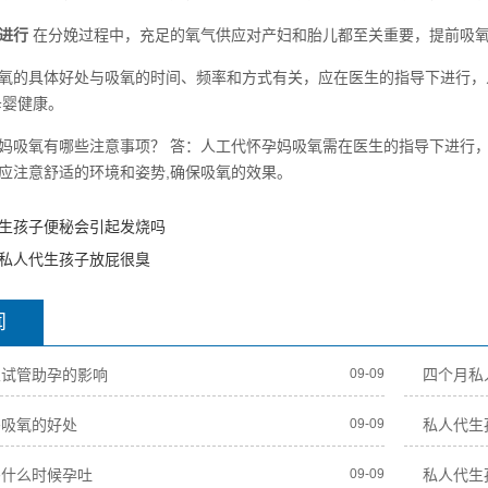
进行
在分娩过程中，充足的氧气供应对产妇和胎儿都至关重要，提前吸氧
氧的具体好处与吸氧的时间、频率和方式有关，应在医生的指导下进行，
母婴健康。
妈吸氧有哪些注意事项？ 答：人工代怀孕妈吸氧需在医生的指导下进行
应注意舒适的环境和姿势,确保吸氧的效果。
生孩子便秘会引起发烧吗
私人代生孩子放屁很臭
闻
业试管助孕的影响
09-09
四个月私
妈吸氧的好处
09-09
私人代生
妈什么时候孕吐
09-09
私人代生