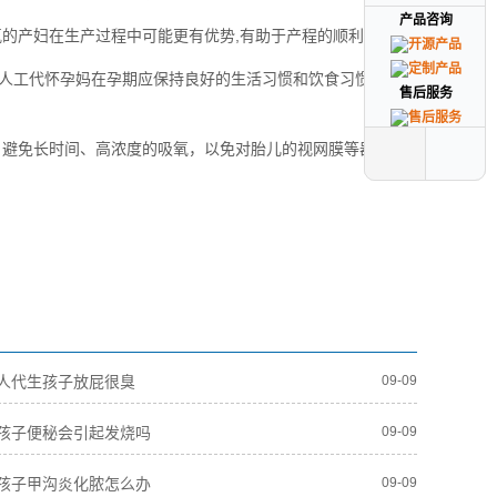
产品咨询
产品咨询
的产妇在生产过程中可能更有优势,有助于产程的顺利进行。
人工代怀孕妈在孕期应保持良好的生活习惯和饮食习惯，定期
售后服务
售后服务
，避免长时间、高浓度的吸氧，以免对胎儿的视网膜等器官造
人代生孩子放屁很臭
09-09
孩子便秘会引起发烧吗
09-09
孩子甲沟炎化脓怎么办
09-09