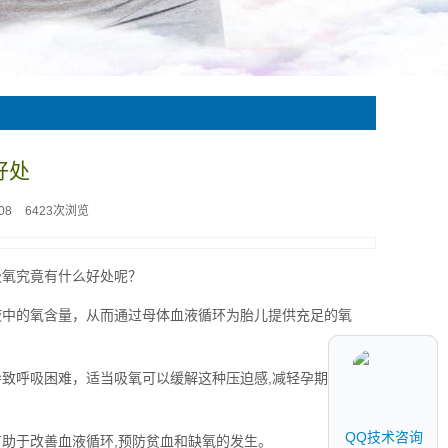
好处
08
6423次浏览
吸氧究竟有什么好处呢？
液中的氧含量，从而通过母体血液循环为胎儿提供充足的氧
致呼吸困难，适当吸氧可以缓解这种压迫感,减轻孕期的不适
QQ技术咨询
QQ技术咨询
助于改善血液循环,预防贫血和缺氧的发生。