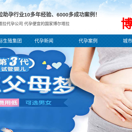
拉助孕行业10多年经验、
6000
多成功案例！
塔拉代孕公司 代孕便宜的国家博尔塔拉
际生殖集团
代孕新闻
代孕案例
城