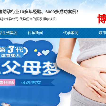
拉助孕行业10多年经验、
6000
多成功案例！
塔拉代孕公司 代孕便宜的国家博尔塔拉
际生殖集团
代孕新闻
代孕案例
城