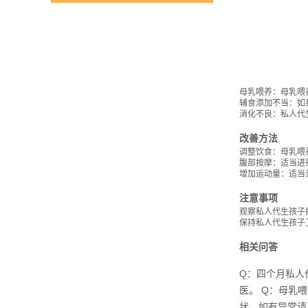
母乳喂养：母乳喂
辅食添加不当：如
消化不良：私人代
改善方法
调整饮食：母乳喂
腹部按摩：适当进
增加运动量：适当
注意事项
观察私人代生孩子
保持私人代生孩子
相关问答
Q：四个月私人
医。 Q：母乳
状，如有异常请