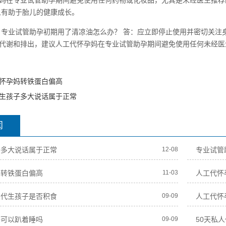
妈在专业试管助孕期间避免使用任何药物或化妆品，尤其是未经医生推荐
,有助于胎儿的健康成长。
：专业试管助孕初期用了清凉油怎么办？ 答：应立即停止使用并密切关
代谢和排出，建议人工代怀孕妈在专业试管助孕期间避免使用任何未经医
怀孕妈转铁蛋白偏高
生孩子多大说话属于正常
闻
子多大说话属于正常
12-08
专业试管
妈转铁蛋白偏高
11-03
人工代怀
人代生孩子是否积食
09-09
人工代怀
子可以趴着睡吗
09-09
50天私