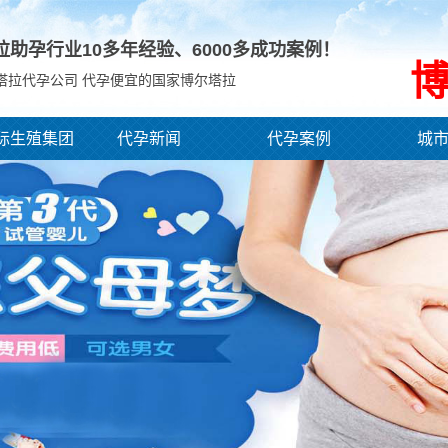
拉助孕行业10多年经验、
6000
多成功案例！
塔拉代孕公司 代孕便宜的国家博尔塔拉
际生殖集团
代孕新闻
代孕案例
城