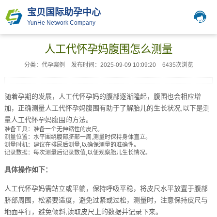
宝贝国际助孕中心
YunHe Network Company
人工代怀孕妈腹围怎么测量
分类：代孕案例
发布时间：2025-09-09 10:09:20
6435次浏览
随着孕期的发展，人工代怀孕妈的腹部逐渐隆起，腹围也会相应增
加，正确测量人工代怀孕妈腹围有助于了解胎儿的生长状况,以下是测
量人工代怀孕妈腹围的方法。
准备工具：准备一个无伸缩性的皮尺。
测量位置：水平围绕腹部脐部一周,测量时保持身体直立。
测量时机：建议在排尿后测量,以确保测量的准确性。
记录数据：每次测量后记录数值,以便观察胎儿生长情况。
具体操作如下：
人工代怀孕妈需站立或平躺，保持呼吸平稳，将皮尺水平放置于腹部
脐部周围，松紧要适度，避免过紧或过松，测量时，注意保持皮尺与
地面平行，避免倾斜,读取皮尺上的数据并记录下来。