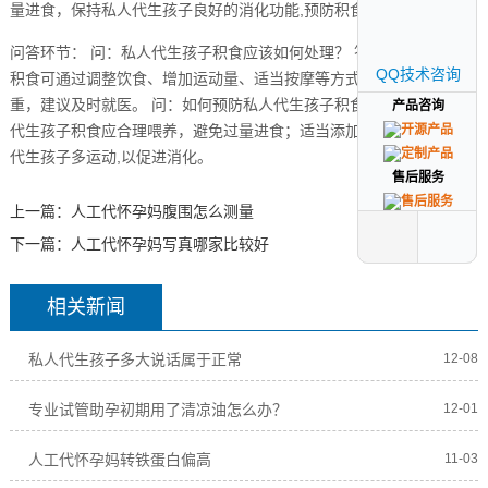
量进食，保持私人代生孩子良好的消化功能,预防积食的发生。
问答环节： 问：私人代生孩子积食应该如何处理？ 答：私人代生孩子
QQ技术咨询
QQ技术咨询
积食可通过调整饮食、增加运动量、适当按摩等方式缓解，如情况严
重，建议及时就医。 问：如何预防私人代生孩子积食？ 答：预防私人
产品咨询
产品咨询
代生孩子积食应合理喂养，避免过量进食；适当添加辅食；鼓励私人
代生孩子多运动,以促进消化。
售后服务
售后服务
上一篇：
人工代怀孕妈腹围怎么测量
下一篇：
人工代怀孕妈写真哪家比较好
相关新闻
私人代生孩子多大说话属于正常
12-08
专业试管助孕初期用了清凉油怎么办？
12-01
人工代怀孕妈转铁蛋白偏高
11-03