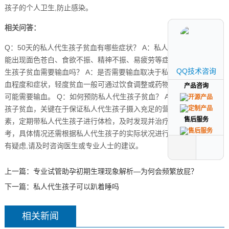
孩子的个人卫生,防止感染。
相关问答：
Q：50天的私人代生孩子贫血有哪些症状？ A：私人代生孩子贫血可
能出现面色苍白、食欲不振、精神不振、易疲劳等症状。 Q：私人代
QQ技术咨询
QQ技术咨询
生孩子贫血需要输血吗？ A：是否需要输血取决于私人代生孩子的贫
血程度和症状，轻度贫血一般可通过饮食调整或药物治疗，重度贫血
产品咨询
产品咨询
可能需要输血。 Q：如何预防私人代生孩子贫血？ A：预防私人代生
孩子贫血，关键在于保证私人代生孩子摄入充足的营养，尤其是铁元
售后服务
售后服务
素，定期带私人代生孩子进行体检，及时发现并治疗贫血。 仅供参
考，具体情况还需根据私人代生孩子的实际状况进行判断和处理，如
有疑虑,请及时咨询医生或专业人士的建议。
上一篇：
专业试管助孕初期生理现象解析—为何会频繁放屁？
下一篇：
私人代生孩子可以趴着睡吗
相关新闻