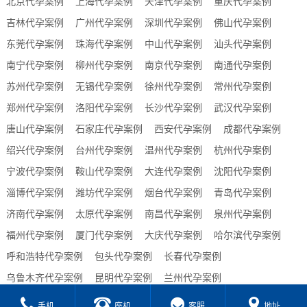
北京代孕案例
上海代孕案例
天津代孕案例
重庆代孕案例
吉林代孕案例
广州代孕案例
深圳代孕案例
佛山代孕案例
东莞代孕案例
珠海代孕案例
中山代孕案例
汕头代孕案例
南宁代孕案例
柳州代孕案例
南京代孕案例
南通代孕案例
苏州代孕案例
无锡代孕案例
徐州代孕案例
常州代孕案例
郑州代孕案例
洛阳代孕案例
长沙代孕案例
武汉代孕案例
唐山代孕案例
石家庄代孕案例
西安代孕案例
成都代孕案例
绍兴代孕案例
台州代孕案例
温州代孕案例
杭州代孕案例
宁波代孕案例
鞍山代孕案例
大连代孕案例
沈阳代孕案例
淄博代孕案例
潍坊代孕案例
烟台代孕案例
青岛代孕案例
济南代孕案例
太原代孕案例
南昌代孕案例
泉州代孕案例
福州代孕案例
厦门代孕案例
大庆代孕案例
哈尔滨代孕案例
呼和浩特代孕案例
包头代孕案例
长春代孕案例
乌鲁木齐代孕案例
昆明代孕案例
兰州代孕案例
贵阳代孕案例
合肥代孕案例
西宁代孕案例
海口代孕案例
手机
座机
客服
地址