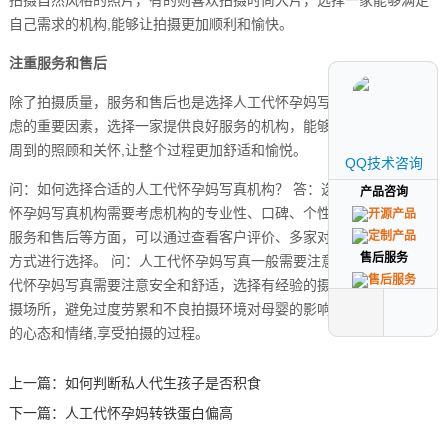
拍摄自然风格的照片，有的则喜欢拍摄时尚大片，选择一家能够满足
自己需求的机构,能够让拍摄更加顺利和愉快。
注重服务和售后
除了拍摄质量，服务和售后也是选择人工代怀孕妈写真机构时需要考
虑的重要因素，选择一家提供良好服务的机构，能够在拍摄前后得到
周到的照顾和关怀,让整个过程更加舒适和愉悦。
QQ技术咨询
QQ技术咨询
问：如何选择合适的人工代怀孕妈写真机构？ 答：选择合适的人工代
产品咨询
产品咨询
怀孕妈写真机构需要考虑机构的专业性、口碑、个性化定制拍摄以及
服务和售后等方面，可以通过查看客户评价、多家对比、咨询朋友等
售后服务
售后服务
方式进行选择。 问：人工代怀孕妈写真一般需要注意什么？ 答：人工
代怀孕妈写真需要注意安全和舒适，选择有经验的摄影师和合适的拍
摄场所，避免过度劳累和不良拍摄环境对母婴的影响，也要保持良好
的心态和情绪,享受拍摄的过程。
上一篇：
如何判断私人代生孩子是否积食
下一篇：
人工代怀孕妈转铁蛋白偏高